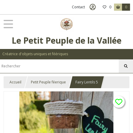
Contact
0
0
Le Petit Peuple de la Vallée
Créatrice d'objets uniques et féériques
Accueil
Petit Peuple féerique
Fairy Lentils 5